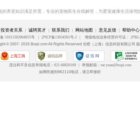
面的养宠知识满足所需，专业的宠物医生在线解答，为爱宠健康生活保驾
投资者关系
诚聘英才
联系我们
网站地图
意见反馈
帮助中心
|
|
|
|
|
31011502004955号
|
沪ICP备13034501号-2
|
增值电信业务经营许可证：
沪B2-
right © 2007- 2026 Boqii.com All Rights Reserved 光橙（上海）信息科技有限公司
违法和不良信息举报电话：
021-68826169
|
举报邮箱：
rae.yuan@boqii.com
如网民接到962110电话，请立即接听