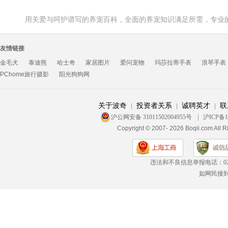
用关爱与呵护谱写的养宠百科，全面的养宠知识满足所需，专业
友情链接
金毛犬
泰迪熊
哈士奇
家居图片
爱问宠物
玛莎拉蒂手表
浪琴手表
PChome旅行摄影
阳光狗狗网
关于波奇
投资者关系
诚聘英才
联
|
|
|
沪公网安备 31011502004955号
|
沪ICP备1
Copyright © 2007- 2026 Boqii.c
违法和不良信息举报电话：
0
如网民接到