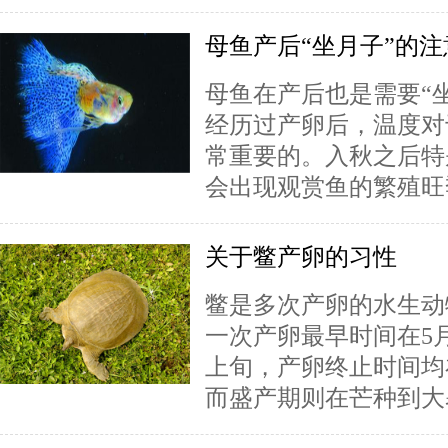
母鱼产后“坐月子”的
母鱼在产后也是需要“
经历过产卵后，温度对
常重要的。入秋之后特
会出现观赏鱼的繁殖旺季
关于鳖产卵的习性
鳖是多次产卵的水生动
一次产卵最早时间在5
上旬，产卵终止时间均
而盛产期则在芒种到大暑