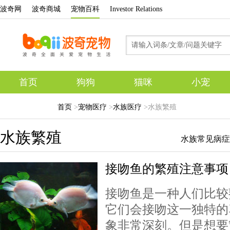
波奇网
波奇商城
宠物百科
Investor Relations
首页
狗狗
猫咪
小宠
专题
首页
>
宠物医疗
>
水族医疗
>水族繁殖
水族繁殖
水族常见病症
接吻鱼的繁殖注意事项
接吻鱼是一种人们比较
它们会接吻这一独特的
象非常深刻。但是想要