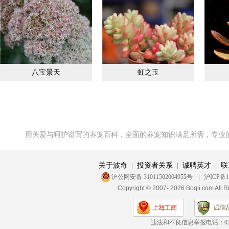
八宝景天
虹之玉
用关爱与呵护谱写的养宠百科，全面的养宠知识满足所需，专业
关于波奇
投资者关系
诚聘英才
联
|
|
|
沪公网安备 31011502004955号
|
沪ICP备1
Copyright © 2007- 2026 Boqii.c
违法和不良信息举报电话：
0