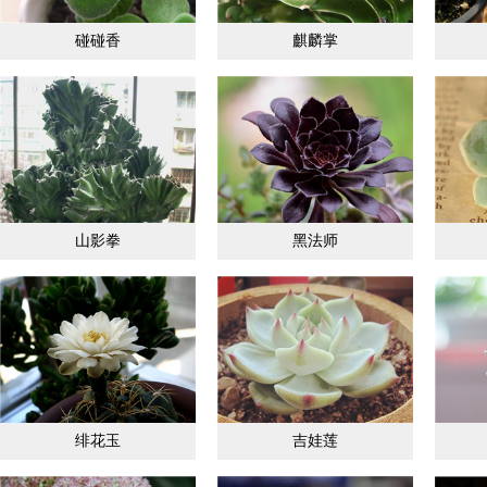
碰碰香
麒麟掌
山影拳
黑法师
绯花玉
吉娃莲