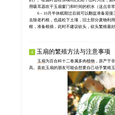
用吸耳器吹干玉扇窗门和叶间的积水（这点非
6－10月半休眠期过后就可以翻盆准备迎接
去除老朽根，也疏松下土壤，旧土部分废物利
根，准备根插，此时不建议砍头，砍头繁殖最好
玉扇的繁殖方法与注意事项
4
玉扇
为百合科十二卷属多肉
植物
，原产于
高。
喜欢
玉扇的朋友可能会想要自己动手繁殖