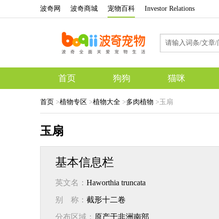
波奇网
波奇商城
宠物百科
Investor Relations
首页
狗狗
猫咪
首页
>
植物专区
>
植物大全
>
多肉植物
>
玉扇
玉扇
基本信息栏
英文名：
Haworthia truncata
别 称：
截形十二卷
分布区域：
原产于非洲南部