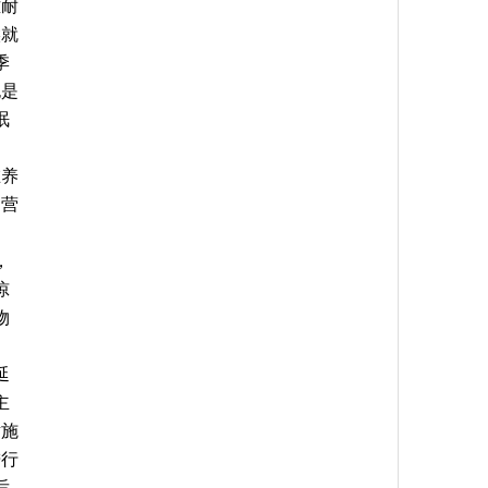
难耐
候就
季
也是
眠
在养
的营
，
惊
物
延
主
喷施
进行
后