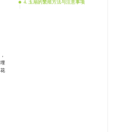
4. 玉扇的繁殖方法与注意事项
陷，
会埋
的花