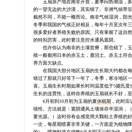
玉扇原产地在南非开普，夏季闷热潮湿，多雨
的一望无边的大沙漠，其实错了。非洲气候带
截然不同，不能一概而论。南非气候湿润，阳光
冬季和我国的气候正好相反，每年十月至次年
很多爱好者养殖失败的原因。只有掌握了这自然
的特别厉害，此时要注意控水通风遮阴。
也许你认为南非的土壤贫瘠，那也错了，玉扇
殖一般都用日本的赤玉土，鹿沼土。赤玉土符
养方面欠缺点。
在我国大部分地区玉扇的生长期大约都在每年
错过了那就只好等下一年了，冬季，寒冷地区一
喜。玉扇生长时期如果长时间温度低于5摄氏度
生长的连贯性，这样你养殖的玉扇就长不好，
6月初到10月初为玉扇的夏
休眠期
，此时应
续性。方法就是：遮阴通风土壤保存半湿润，（
要光源。）这时你有会感觉用大颗粒土养殖的
一次，每星期喷雾非常关键，一方面是为植物
的）。喷施时选在傍晚6点太阳下山时为佳，如