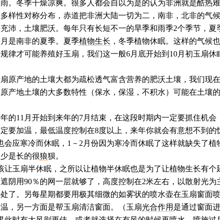
。冬季干燥凉爽。很多人都会自以为是的认为非洲就是酷热
呈多样性对称分布，赤道把非洲大陆一切为二，南非，北非的气
充沛，土壤肥沃。每年只有长短不一的旱季和雨季2个季节，夏
三月是南非的夏季。夏季
植物
生长
，冬季植物休眠。这样的气候
规律才可能养殖好玉扇，我们这一般6月底开始到10月初玉扇休
原产地的土壤大都为疏松透气富含营养的肥沃土壤，我们现
合原产地土壤的大多数特性（保水，保湿，不积水）可能在土壤
的11月开始到来年的7月结束，在这段时期内一定要抓住机会
定要加温，最低温度控制在8度以上，来年你就会有意想不到的
也会应寒冷而休眠，1－2月份因为寒冷而休眠了这样就缺失了植
至少是长的很
狼
狈。
该让玉扇半休眠，之所以让植物半休眠也是为了让植物生长有个
遮阴用90％的网一层就够了，高度控制在2米左右，以散射光为
好处了。另每星期都要用极其细微的如雾状的喷水壶在玉扇窗面
降温，另一方面是帮玉扇清洁窗面。（玉扇
光合作用
是通过窗面
果此时有大风则更佳，或者就选择在有风的时候再喷水。喷施过