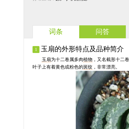
词条
问答
玉扇的外形特点及品种简介
1
玉扇
为十二卷属多肉
植物
，又名截形十二
叶子上有着黄色或粉色的
斑纹
，非常漂亮。