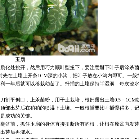
玉扇
木质化处挑开，然后用巧力顺叶型扭下，要注意掰下叶子后涂杀
前先在土壤上开条1CM深的小沟，把叶子放在小沟内即可。一般
顺利一年后就可以移栽幼苗了。扦插的土壤保持半湿润，每次浇
刀割平创口，上杀菌粉，用干土栽培，根部露出土壤0.5－1CM
的顶部出芽后在稍稍的喷湿下土壤。一般根插要比叶插慢得多，
这是成功的关键。
盆前，抓住玉扇的身体直接扭断所有的根，让根在原盆内发
，出芽后再浇水。