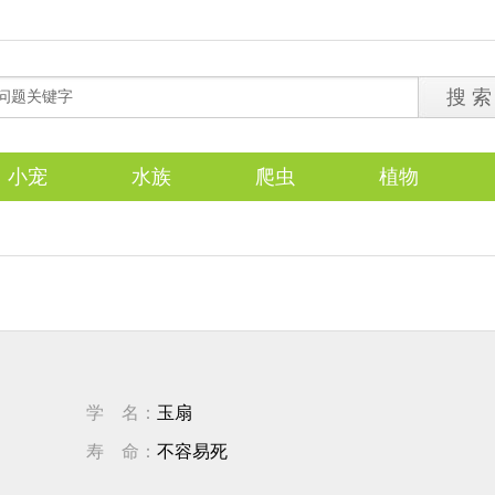
小宠
水族
爬虫
植物
学 名：
玉扇
寿 命：
不容易死