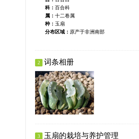
科：
百合科
属：
十二卷属
种：
玉扇
分布区域：
原产于非洲南部
词条相册
2
玉扇的栽培与养护管理
3