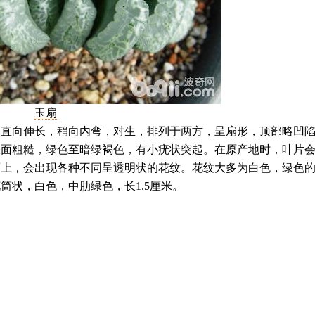
玉扇
向伸长，稍向内弯，对生，排列于两方，呈扇形，顶部略凹
表面粗糙，绿色至暗绿褐色，有小疣状突起。在原产地时，叶片
面上，会出现各种不同呈透明状的花纹。花纹大多为白色，绿色
筒状，白色，中肋绿色，长1.5厘米。