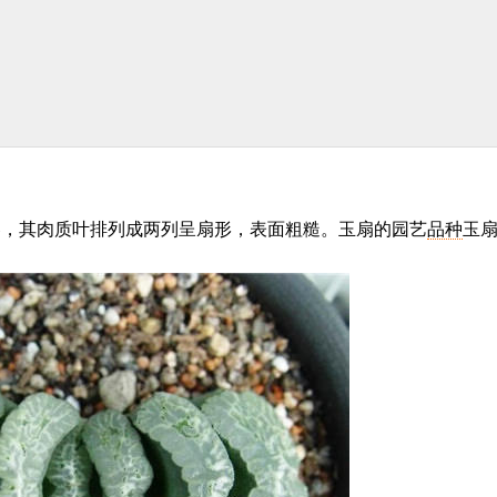
卷，其肉质叶排列成两列呈扇形，表面粗糙。玉扇的园艺
品种
玉