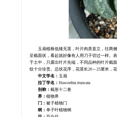
玉扇植株低矮无茎，叶片肉质直立，往两侧直
呈截面状，看起就好像有人用刀子切过一样。
于土中，只露出叶片先端，不同品种的叶片截
纹十分珍贵。总状花序，花茎长20～25厘米，花
中文学名：
玉扇
拉丁学名：
Haworthia truncata
别称：
截形十二卷
界：
植物界
门：
被子植物门
纲：
单子叶植物纲
目：
百合目