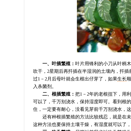
一、叶插繁殖：
叶片用锋利的小刀从叶柄
吹干，2星期后再扦插在半湿润的土壤内，扦插
过1－2月后母叶就会生根出仔芽了，如果
生长
入杀菌剂。
二、根插繁殖：
把1－2年的老根扭下，用利
可以了，千万别浇水，保持湿度即可。看到根
住，一定要有耐心，没看见芽前千万别浇水，
还有种根插繁殖的方法比较残忍，就是在未翻
这种方法也要保持土壤干燥，有湿度就可以了