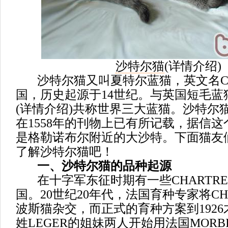
沙特尔猫
(
详情介绍
)
沙特尔猫又叫夏特尔蓝猫，英文名Char
国，历史起源于14世纪。与英国短毛蓝
(
详情介绍
)共称世界三大蓝猫。沙特尔
在1558年的刊物上已有所记载，据信
是格勒诺布尔附近的大沙特。下面猫友
了解沙特尔猫吧！
一、沙特尔猫的品种起源
在十字军东征时期有一些CHARTRE
国。20世纪20年代，法国育种专家将CH
波斯猫杂交，而正式的育种方案到1926才
姓LEGER的姐妹两人开始用法国MORB