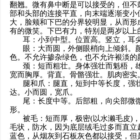
翻翘。微有鼻中断是可以接受的，但不
部和头部的连接平直，向末端逐渐变小
大，脸颊和下巴的分界较明显，从而形
有的微笑。下巴有力，特别是两岁以上
耳：小到中型。位置高。竖立，耳尖
眼：大而圆，外侧眼梢向上倾斜。颜
色。不允许掺杂绿色，也不允许裉淡的
颈：短而粗壮。身体强壮而魁梧，雄
宽而胸厚。背直。骨骼强壮。肌肉密实
腿和爪：腿直，短到中等长度，强壮
达。小而圆，宽爪。
尾：长度中等。后部粗，向尖部微微
形。
被毛：短而厚，极密(以水濑毛皮)，
毛状，防水，因为底层绒毛过多而直立
蓝色，从烟灰到石板灰色都以接受，但