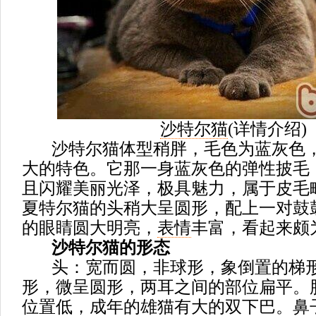
沙特尔猫
(
详情介绍
)
沙特尔猫体型稍胖，毛色为蓝灰色，
大的特色。它那一身蓝灰色的弹性披毛
且闪耀美丽光泽，极具魅力，属于皮毛
夏特尔猫的头稍大呈圆形，配上一对鼓
的眼睛圆大明亮，
表情
丰富，看起来颇
沙特尔猫的形态
头：宽而圆，非球形，象倒置的梯形
形，微呈圆形，两耳之间的部位扁平。
位置低，成年的雄猫有大的双下巴。鼻