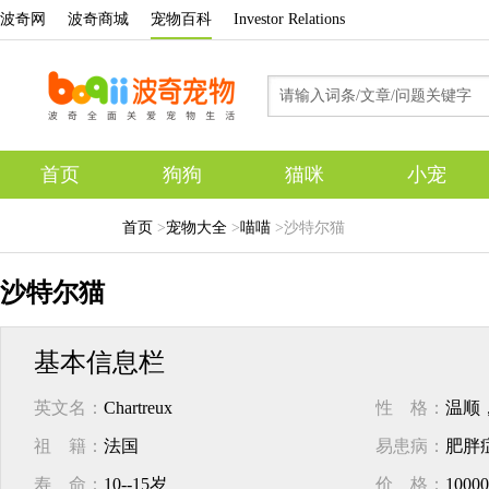
波奇网
波奇商城
宠物百科
Investor Relations
首页
狗狗
猫咪
小宠
专题
首页
>
宠物大全
>
喵喵
>
沙特尔猫
沙特尔猫
基本信息栏
英文名：
Chartreux
性 格：
温顺，
祖 籍：
法国
易患病：
肥胖
寿 命：
10--15岁
价 格：
100