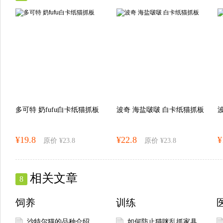
多可特 奶fufu白卡纸猫抓板
波奇 海盐啵啵 白卡纸猫抓板
¥19.8
¥22.8
¥
原价 ¥23.8
原价 ¥23.8
相关文章
8
饲养
训练
沙特尔猫的品种介绍
如何防止猫咪乱抓家具