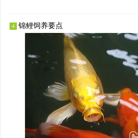
锦鲤饲养要点
4