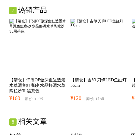
热销产品
7
【清仓】仟湖OF傲深鱼缸造景
【清仓】吉印 刀锋LED鱼缸灯
【
水草泥鱼缸底砂 水晶虾泥水草
56cm
陶粒沙3L黑茶色
¥160
¥120
¥
原价 ¥208
原价 ¥156
相关文章
8