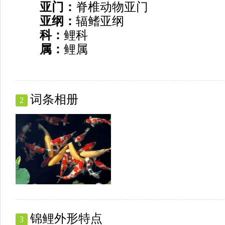
亚门：
脊椎动物亚门
亚纲：
辐鳍亚纲
科：
鲤科
属：
鲤属
词条相册
2
锦鲤外形特点
3