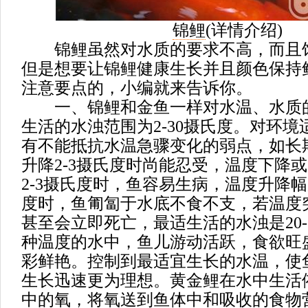
锦鲤
(
详情介绍
)
锦鲤虽然对水质的要求不高，而且
但是想要让锦鲤健康生长并且颜色保持
注意要点的，小编就来告诉你。
一、锦鲤和金鱼一样对水温、水质
生活的水浊范围为2-30摄氏度。对环
有不能抵抗水温急骤变化的弱点，如长
升降2-3摄氏度时尚能忍受，温度下降
2-3摄氏度时，鱼容易生病，温度升降幅
度时，鱼匍匐于水底不食不支，若温度
甚至会立即死亡，最适生活的水浊是20-
种温度的水中，鱼儿游动活跃，食欲旺
彩鲜艳。控制到最适宜生长的水温，使
生长迅速更为理想。黄金鲤在水中生活
中的氧，将氧送到鱼体中和吸收的食物