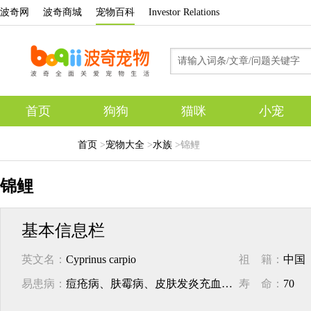
波奇网
波奇商城
宠物百科
Investor Relations
首页
狗狗
猫咪
小宠
专题
首页
>
宠物大全
>
水族
>
锦鲤
锦鲤
基本信息栏
英文名：
Cyprinus carpio
祖 籍：
中国
易患病：
痘疮病、肤霉病、皮肤发炎充血病等
寿 命：
70