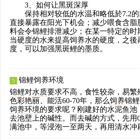
3、如何让黑斑深厚
保持相对较低的水温和略低於7.2的
直接暴露在阳光下机会；减少喂食含脂
料会令锦鲤排泄减少；在某一特定的时
当硬度的水来提高饲养水的硬度，之後
度，可以加强黑斑鲤的墨质。
锦鲤饲养环境
5
锦鲤
对
水质
要求不高，食性较杂，易繁
色彩艳丽、能活60-70年，那么
饲养
锦鲤
饲养环境
的要求呢？刚建好的水泥
鱼
池
去池壁上的碱性。而去碱的方式，先用0.
满池中，等浸泡一至两天，再用清水冲