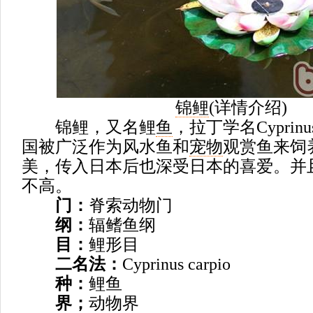
锦鲤
(
详情介绍
)
锦鲤，又名鲤
鱼
，拉丁学名Cyprinus
国被广泛作为风水鱼和
宠物
观赏鱼来饲
美，传入日本后也深受日本的喜爱。并
不高。
门：
脊索动物门
纲：
辐鳍鱼纲
目：
鲤形目
二名法：
Cyprinus carpio
种：
鲤鱼
界；
动物界