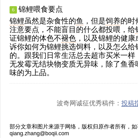
锦鲤喂食要点
6
锦鲤
虽然是杂食性的
鱼
，但是
饲养
的时
注意要点，不能盲目的什么都投喂，给
证锦鲤的体色不
褪色
，以及锦鲤的健康
诉你如何为锦鲤挑选饲料，以及怎么给
的。跟我们日常生活总去超市买米一样
无发霉无结块物变质无异味，除了鱼香
味的为上品。
波奇网诚征优秀稿件：
投稿
部分文章和图片来源于网络，版权归原作者所有，如
qiang.zhang@boqii.com