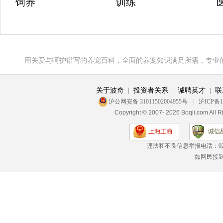
饲养
训练
用关爱与呵护谱写的养宠百科，全面的养宠知识满足所需，专业
关于波奇
投资者关系
诚聘英才
联
|
|
|
沪公网安备 31011502004955号
|
沪ICP备1
Copyright © 2007- 2026 Boqii.c
违法和不良信息举报电话：
0
如网民接到