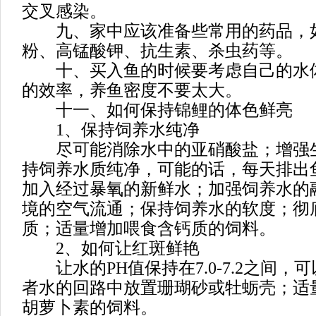
交叉感染。
九、家中应该准备些常用的药品，
粉、高锰酸钾、抗生素、杀虫药等。
十、买入鱼的时候要考虑自己的水
的效率，养鱼密度不要太大。
十一、如何保持锦鲤的体色鲜亮
1、保持饲养水纯净
尽可能消除水中的亚硝酸盐；增强
持饲养水质纯净，可能的话，每天排出
加入经过暴氧的新鲜水；加强饲养水的
境的空气流通；保持饲养水的软度；彻
质；适量增加喂食含钙质的饲料。
2、如何让红斑鲜艳
让水的PH值保持在7.0-7.2之间，
者水的回路中放置珊瑚砂或牡蛎壳；适
胡萝卜素的饲料。