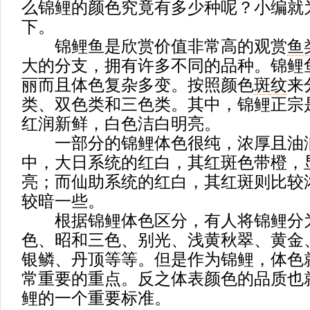
么锦鲤的颜色究竟有多少种呢？小编就
下。
锦鲤鱼是欣赏价值非常高的观赏
鱼
大的分支，拥有许多不同的品种。锦鲤
丽而且体色复杂多变。按照颜色
斑纹
来
类、双色类和三色类。其中，锦鲤正宗
红润新鲜，白色洁白明亮。
一部分的锦鲤体色很纯，浓厚且油
中，大日系统的红白，其红斑色带橙，
亮；而仙助系统的红白，其红斑则比较
较暗一些。
根据锦鲤体色区分，有人将锦鲤分
色、昭和三色、别光、浅黄秋翠、黄金
银鳞、丹顶等等。但是作为锦鲤，体色
常重要的重点。反之体表颜色的品质也
鲤的一个重要标准。