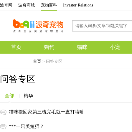
波奇网
波奇商城
宠物百科
Investor Relations
首页
狗狗
猫咪
小宠
专题
首页
> 问答专区
问答专区
全部
精华
|
猫咪接回家第三梳完毛就一直打喷嚏
***一只美短猫？