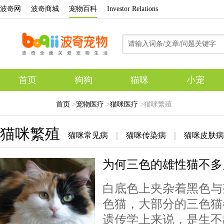
波奇网
波奇商城
宠物百科
Investor Relations
首页
狗狗
猫咪
小宠
专题
首页
>
宠物医疗
>
猫咪医疗
>猫咪繁殖
猫咪繁殖
猫咪常见病
｜
猫咪传染病
｜
猫咪皮肤病
为何三色的雄性猫不多
白底色上夹杂着黑色与
色猫，大部分的三色猫
遗传学上来说，是生不