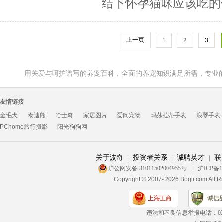
结下怀孕猫咪应该吃的健
上一页
1
2
3
用关爱与呵护谱写的养宠百科，全面的养宠知识满足所需，专业
友情链接
金毛犬
泰迪熊
哈士奇
家居图片
爱问宠物
玛莎拉蒂手表
浪琴手表
PChome旅行摄影
阳光狗狗网
关于波奇
投资者关系
诚聘英才
联
|
|
|
沪公网安备 31011502004955号
|
沪ICP备1
Copyright © 2007- 2026 Boqii.c
违法和不良信息举报电话：
0