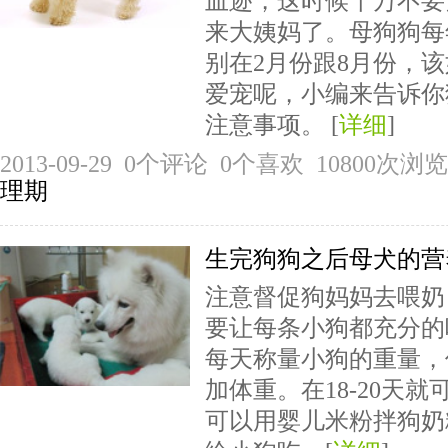
血迹，这时候千万不要
来大姨妈了。母狗狗每
别在2月份跟8月份，
爱宠呢，小编来告诉你
注意事项。 [
详细
]
2013-09-29 0个评论 0个喜欢 10800
理期
生完狗狗之后母犬的营
注意督促狗妈妈去喂奶
要让每条小狗都充分的
每天称量小狗的重量，
加体重。在18-20天
可以用婴儿米粉拌狗奶