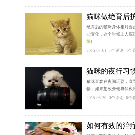
猫咪做绝育后
绝育后的猫咪身体相对要
些变化，这个时候主人应
细
]
2015-07-01 1个评论 1
猫咪的夜行习
猫咪喜欢在夜间玩耍，直
物，如果想改变他昼伏夜
2015-06-30 0个评论 0
如何有效的治