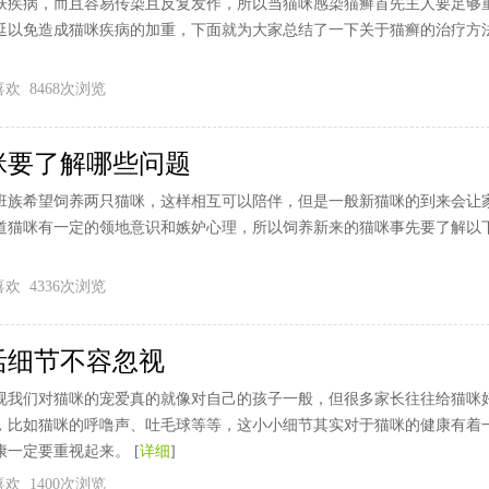
肤疾病，而且容易传染且反复发作，所以当猫咪感染猫癣首先主人要足够
延以免造成猫咪疾病的加重，下面就为大家总结了一下关于猫癣的治疗方法
个喜欢 8468次浏览
咪要了解哪些问题
班族希望饲养两只猫咪，这样相互可以陪伴，但是一般新猫咪的到来会让
道猫咪有一定的领地意识和嫉妒心理，所以饲养新来的猫咪事先要了解以
个喜欢 4336次浏览
活细节不容忽视
视我们对猫咪的宠爱真的就像对自己的孩子一般，但很多家长往往给猫咪
，比如猫咪的呼噜声、吐毛球等等，这小小细节其实对于猫咪的健康有着
一定要重视起来。 [
详细
]
个喜欢 1400次浏览