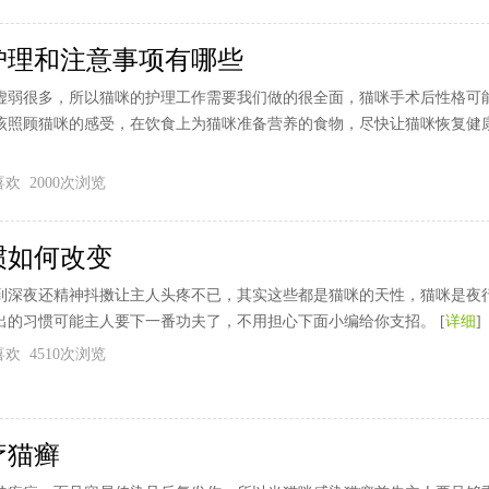
护理和注意事项有哪些
虚弱很多，所以猫咪的护理工作需要我们做的很全面，猫咪手术后性格可
该照顾猫咪的感受，在饮食上为猫咪准备营养的食物，尽快让猫咪恢复健康
个喜欢 2000次浏览
惯如何改变
到深夜还精神抖擞让主人头疼不已，其实这些都是猫咪的天性，猫咪是夜
出的习惯可能主人要下一番功夫了，不用担心下面小编给你支招。 [
详细
]
个喜欢 4510次浏览
疗猫癣