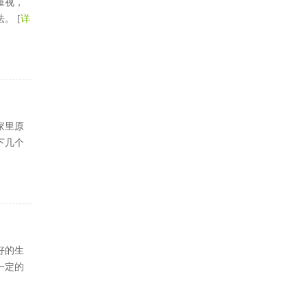
重视，
。 [
详
家里原
下几个
好的生
一定的