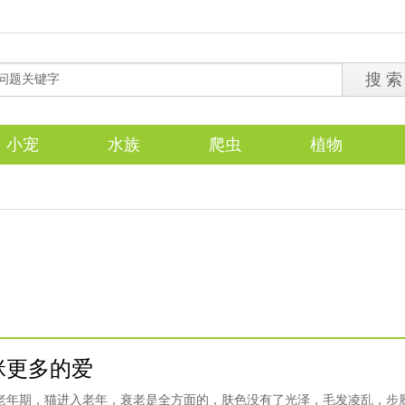
小宠
水族
爬虫
植物
咪更多的爱
了老年期，猫进入老年，衰老是全方面的，肤色没有了光泽，毛发凌乱，步