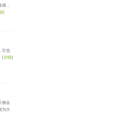
敏感，
细
]
，它也
[
详细
]
天都会
就为大