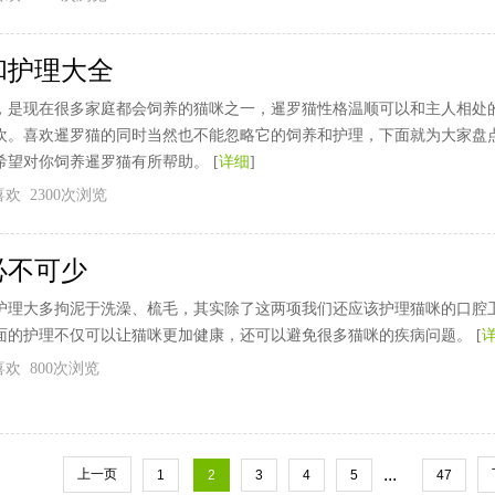
和护理大全
，是现在很多家庭都会饲养的猫咪之一，暹罗猫性格温顺可以和主人相处
欢。喜欢暹罗猫的同时当然也不能忽略它的饲养和护理，下面就为大家盘
望对你饲养暹罗猫有所帮助。 [
详细
]
个喜欢 2300次浏览
必不可少
护理大多拘泥于洗澡、梳毛，其实除了这两项我们还应该护理猫咪的口腔
面的护理不仅可以让猫咪更加健康，还可以避免很多猫咪的疾病问题。 [
个喜欢 800次浏览
...
上一页
1
2
3
4
5
47