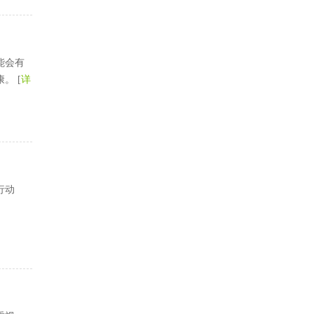
能会有
。 [
详
行动