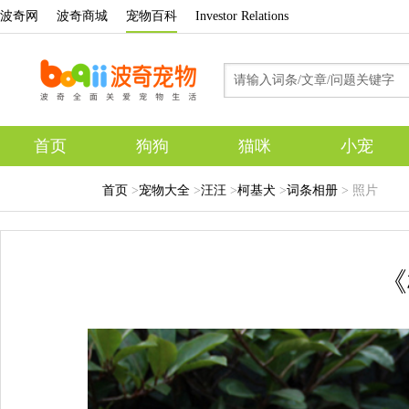
波奇网
波奇商城
宠物百科
Investor Relations
首页
狗狗
猫咪
小宠
专题
首页
>
宠物大全
>
汪汪
>
柯基犬
>
词条相册
> 照片
《