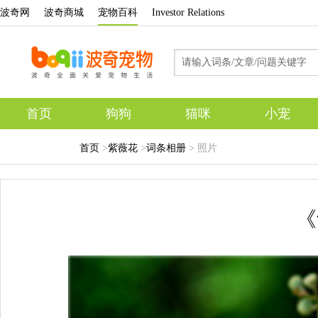
波奇网
波奇商城
宠物百科
Investor Relations
首页
狗狗
猫咪
小宠
专题
首页
>
紫薇花
>
词条相册
> 照片
《