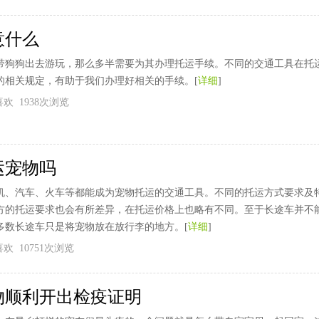
意什么
带狗狗出去游玩，那么多半需要为其办理托运手续。不同的交通工具在托
的相关规定，有助于我们办理好相关的手续。[
详细
]
个喜欢 1938次浏览
运宠物吗
机、汽车、火车等都能成为宠物托运的交通工具。不同的托运方式要求及
方的托运要求也会有所差异，在托运价格上也略有不同。至于长途车并不
多数长途车只是将宠物放在放行李的地方。[
详细
]
个喜欢 10751次浏览
物顺利开出检疫证明