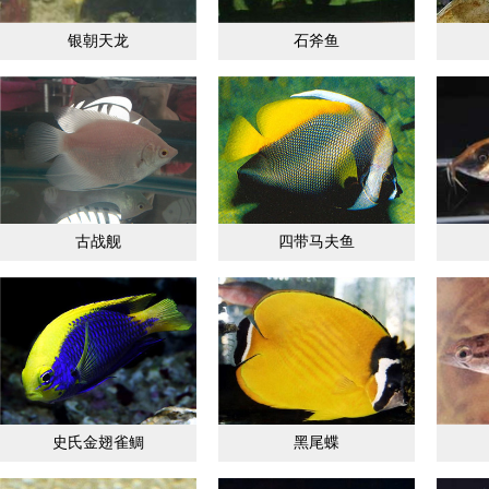
银朝天龙
石斧鱼
古战舰
四带马夫鱼
史氏金翅雀鲷
黑尾蝶