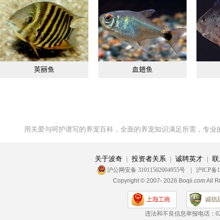
英丽鱼
血翅鱼
用关爱与呵护谱写的养宠百科，全面的养宠知识满足所需，专业
关于波奇
投资者关系
诚聘英才
联
|
|
|
沪公网安备 31011502004955号
|
沪ICP备1
Copyright © 2007- 2026 Boqii.c
违法和不良信息举报电话：
0