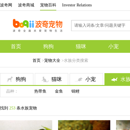
波奇网
波奇商城
宠物百科
Investor Relations
首页
狗狗
猫咪
小宠
专题
首页
>
宠物大全
>水族分类搜索
狗狗
猫咪
小宠
水
品种：
热带鱼
金鱼
锦鲤
找到
253
条水族宠物