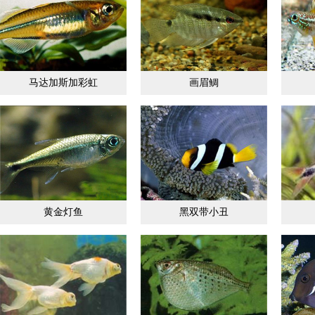
马达加斯加彩虹
画眉鲷
黄金灯鱼
黑双带小丑