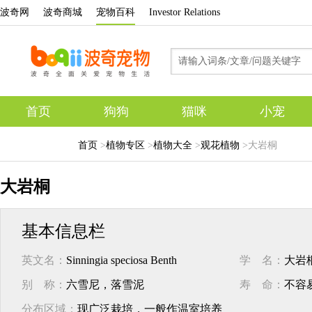
波奇网
波奇商城
宠物百科
Investor Relations
首页
狗狗
猫咪
小宠
专题
首页
>
植物专区
>
植物大全
>
观花植物
>
大岩桐
大岩桐
基本信息栏
英文名：
Sinningia speciosa Benth
学 名：
大岩
别 称：
六雪尼，落雪泥
寿 命：
不容
分布区域：
现广泛栽培，一般作温室培养