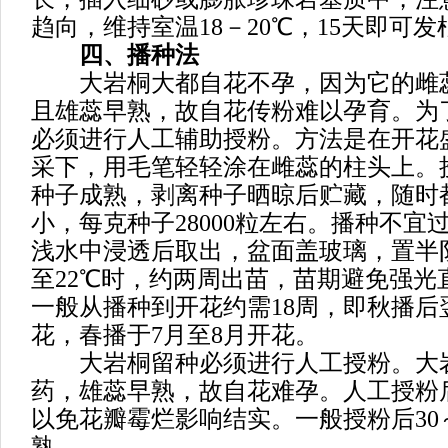
趋向，维持室温18－20℃，15天即可发
四、播种法
大岩桐大都自花不孕，因为它的雌
且雄蕊早熟，故自花传粉难以孕育。为
必须进行人工辅助授粉。方法是在开花
采下，用毛笔轻轻涂在雌蕊的柱头上。授
种子成熟，剥离种子晒晾后贮藏，随时
小，每克种子28000粒左右。播种不宜
浅水中浸透后取出，盆面盖玻璃，置半阴
至22℃时，约两周出苗，苗期避免强光
一般从播种到开花约需18周，即秋播后
花，春播于7月至8月开花。
大岩桐留种必须进行人工授粉。大
药，雄蕊早熟，故自花难孕。人工授粉
以免花瓣霉烂影响结实。一般授粉后30
熟。