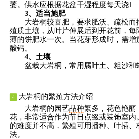
萎。供水应根据花盆干湿程度每天浇1－
3、适当施肥
大岩桐较喜肥，要求肥沃、疏松而
殖质土壤，从叶片伸展后到开花前，每隔
薄的饼肥水一次。当花芽形成时，需增
酸钙。
4、土壤
盆栽大岩桐，常用腐叶土、粗沙和
大岩桐的繁殖方法介绍
4
大岩桐的园艺
品种
繁多，花色艳丽
花，非常适合作为节日点缀或装饰室内
的难度并不高，繁殖可用播种、叶插、
法。