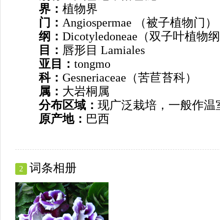
界：
植物界
门：
Angiospermae （被子植物门）
纲：
Dicotyledoneae（双子叶植物
目：
唇形目 Lamiales
亚目：
tongmo
科：
Gesneriaceae（苦苣苔科）
属：
大岩桐属
分布区域：
现广泛栽培，一般作温
原产地：
巴西
词条相册
2