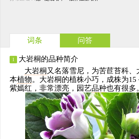
词条
问答
大岩桐的品种简介
1
大岩桐
又名落雪尼，为苦苣苔科、
本
植物
。大岩桐的植株小巧，成株为15－
紫嫣红，非常漂亮，园艺
品种
也有很多