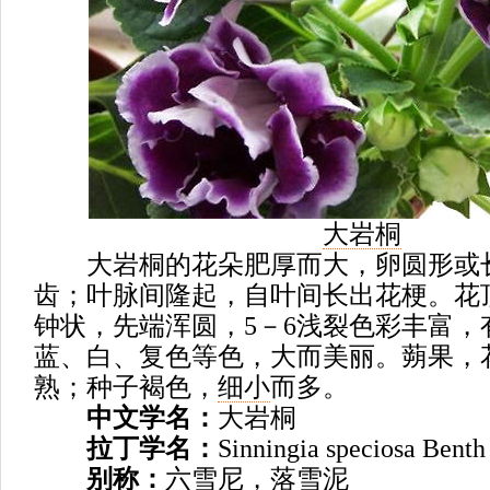
大岩桐
大岩桐的花朵肥厚而大，卵圆形或
齿；叶脉间隆起，自叶间长出花梗。花
钟状，先端浑圆，5－6浅裂色彩丰富，
蓝、白、复色等色，大而美丽。蒴果，
熟；种子褐色，
细小
而多。
中文学名：
大岩桐
拉丁学名：
Sinningia speciosa Benth
别称：
六雪尼，落雪泥