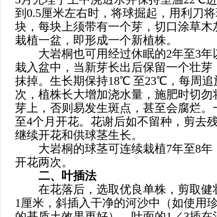
到0.5厘米左右时，将球掘起，用利刀将
块，每块上须带有一个芽，切口涂草木
栽植一盆，即形成一个新植株。
大岩桐也可用经过休眠的2年至3年
栽入盆中，当新芽长出后保留一个壮芽
抹掉。生长期保持18℃ 至23℃，每周追
次，植株长大增加浇水量，施肥时切勿
芽上，否则易发生斑点，甚至会腐烂。
至4个月开花。花谢后如不留种，剪去
继续开花和供球茎生长。
大岩桐的球茎可连续栽植7年至8年
开花两次。
二、叶插法
在花落后，选取优良单株，剪取健
1厘米，斜插入干净的河沙中（如使用
的基质土效果更好），叶面的1／3插在