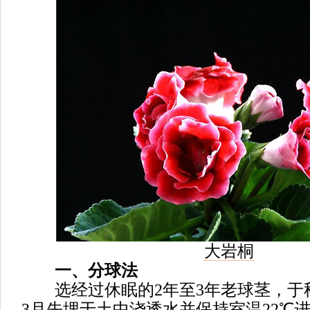
大岩桐
一、分球法
选经过休眠的2年至3年老球茎，于秋
3月先埋于土中浇透水并保持室温22℃