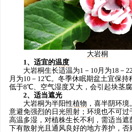
大岩桐
1、适宜的
温度
大岩桐生长适温为1－10月为18－22
月为10－12℃。冬季休眠期盆土宜保
低于8℃、空气湿度又大，会引起块茎
2、适当遮光
大岩桐为半阳性
植物
，喜半阴环境
意避免强烈的日光照射；环境也不可过
高温多湿，对植株生长不利，需适当遮
下有散射光且通风良好的地方
养护
，否