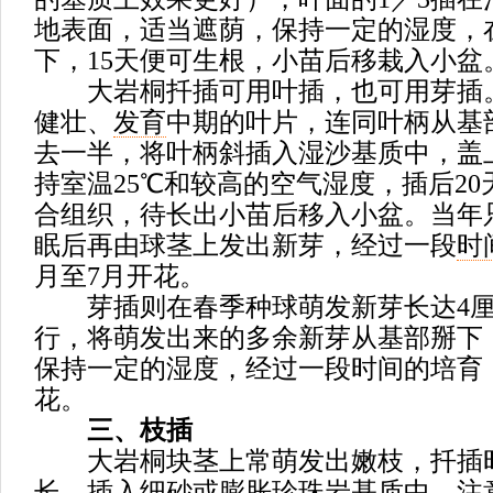
地表面，适当遮荫，保持一定的湿度，在
下，15天便可生根，小苗后移栽入小盆
大岩桐扦插可用叶插，也可用芽插
健壮、
发育
中期的叶片，连同叶柄从基
去一半，将叶柄斜插入湿沙基质中，盖
持室温25℃和较高的空气湿度，插后2
合组织，待长出小苗后移入小盆。当年
眠后再由球茎上发出新芽，经过一段
时
月至7月开花。
芽插则在春季种球萌发新芽长达4厘
行，将萌发出来的多余新芽从基部掰下
保持一定的湿度，经过一段时间的培育，
花。
三、枝插
大岩桐块茎上常萌发出嫩枝，扦插时
长，插入细砂或膨胀珍珠岩基质中，注